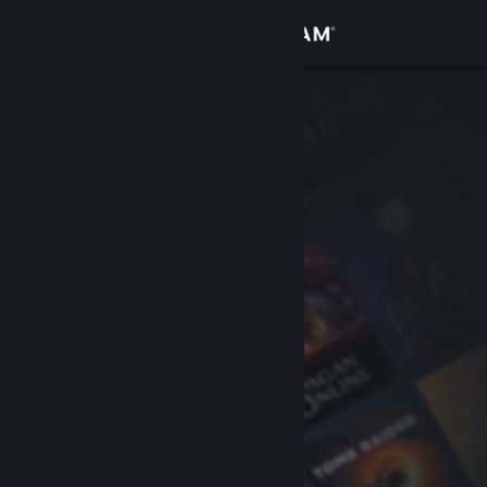
Anmelden
Shop
Community
Info
Support
Sprache ändern
Steam-Mobile-App herunterladen
Desktopversion anzeigen