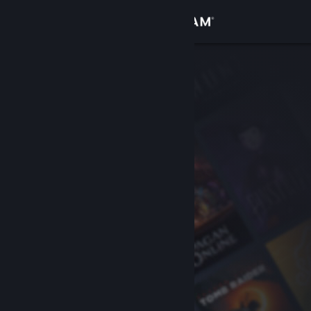
Anmelden
Shop
Community
Info
Support
Sprache ändern
Steam-Mobile-App herunterladen
Desktopversion anzeigen