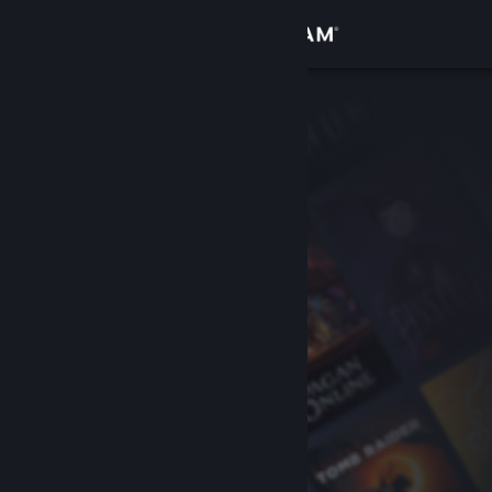
Anmelden
Shop
Community
Info
Support
Sprache ändern
Steam-Mobile-App herunterladen
Desktopversion anzeigen