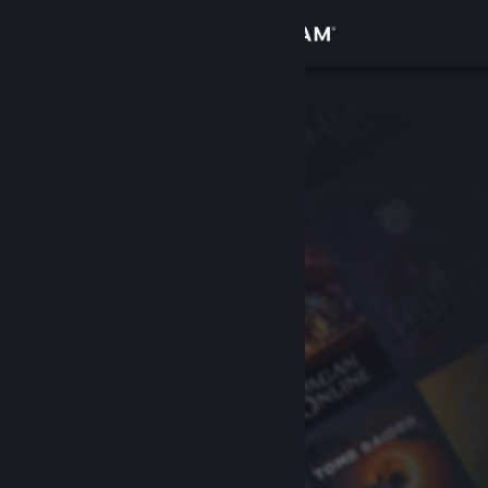
Anmelden
Shop
Community
Info
Support
Sprache ändern
Steam-Mobile-App herunterladen
Desktopversion anzeigen