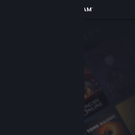
Anmelden
Shop
Community
Info
Support
Sprache ändern
Steam-Mobile-App herunterladen
Desktopversion anzeigen