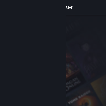
Anmelden
Shop
Community
Info
Support
Sprache ändern
Steam-Mobile-App herunterladen
Desktopversion anzeigen