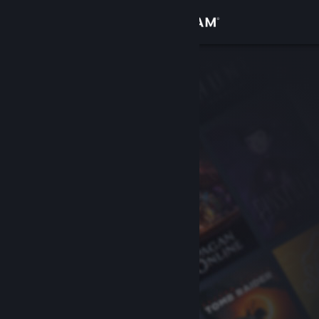
Anmelden
Shop
Community
Info
Support
Sprache ändern
Steam-Mobile-App herunterladen
Desktopversion anzeigen