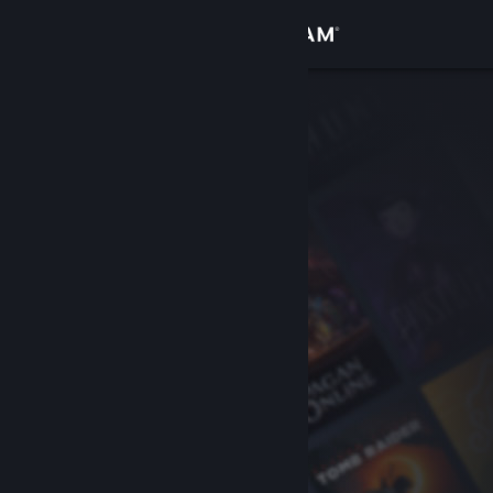
Anmelden
Shop
Community
Info
Support
Sprache ändern
Steam-Mobile-App herunterladen
Desktopversion anzeigen