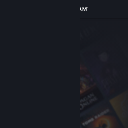
Anmelden
Shop
Community
Info
Support
Sprache ändern
Steam-Mobile-App herunterladen
Desktopversion anzeigen