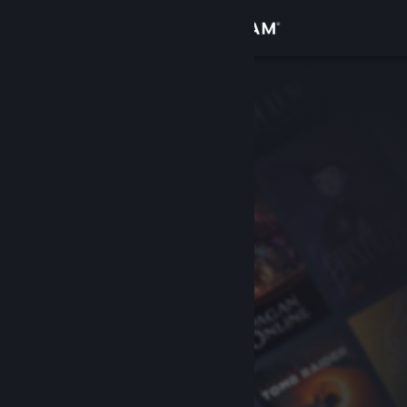
Anmelden
Shop
Community
Info
Support
Sprache ändern
Steam-Mobile-App herunterladen
Desktopversion anzeigen