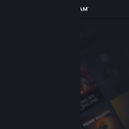
Anmelden
Shop
Community
Info
Support
Sprache ändern
Steam-Mobile-App herunterladen
Desktopversion anzeigen