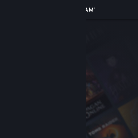
Anmelden
Shop
Community
Info
Support
Sprache ändern
Steam-Mobile-App herunterladen
Desktopversion anzeigen