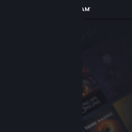
Anmelden
Shop
Community
Info
Support
Sprache ändern
Steam-Mobile-App herunterladen
Desktopversion anzeigen