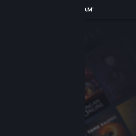
Anmelden
Shop
Community
Info
Support
Sprache ändern
Steam-Mobile-App herunterladen
Desktopversion anzeigen