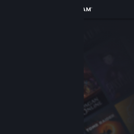
Anmelden
Shop
Community
Info
Support
Sprache ändern
Steam-Mobile-App herunterladen
Desktopversion anzeigen