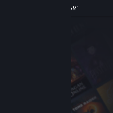
Anmelden
Shop
Community
Info
Support
Sprache ändern
Steam-Mobile-App herunterladen
Desktopversion anzeigen