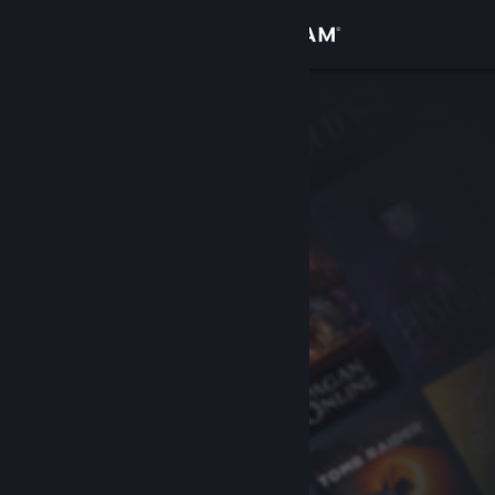
Anmelden
Shop
Community
Info
Support
Sprache ändern
Steam-Mobile-App herunterladen
Desktopversion anzeigen