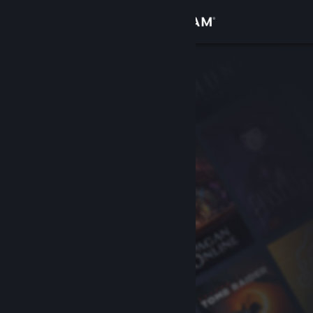
Anmelden
Shop
Community
Info
Support
Sprache ändern
Steam-Mobile-App herunterladen
Desktopversion anzeigen