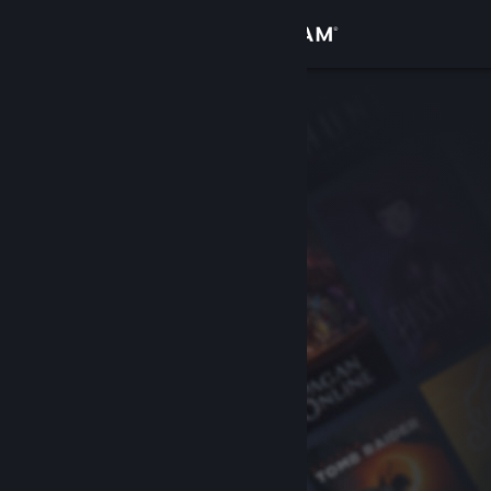
Anmelden
Shop
Community
Info
Support
Sprache ändern
Steam-Mobile-App herunterladen
Desktopversion anzeigen