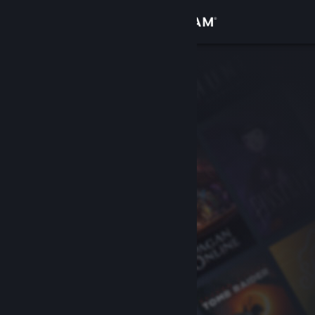
Anmelden
Shop
Community
Info
Support
Sprache ändern
Steam-Mobile-App herunterladen
Desktopversion anzeigen