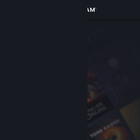
Anmelden
Shop
Community
Info
Support
Sprache ändern
Steam-Mobile-App herunterladen
Desktopversion anzeigen