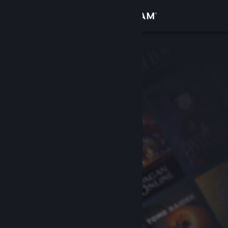
Anmelden
Shop
Community
Info
Support
Sprache ändern
Steam-Mobile-App herunterladen
Desktopversion anzeigen