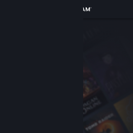
Anmelden
Shop
Community
Info
Support
Sprache ändern
Steam-Mobile-App herunterladen
Desktopversion anzeigen