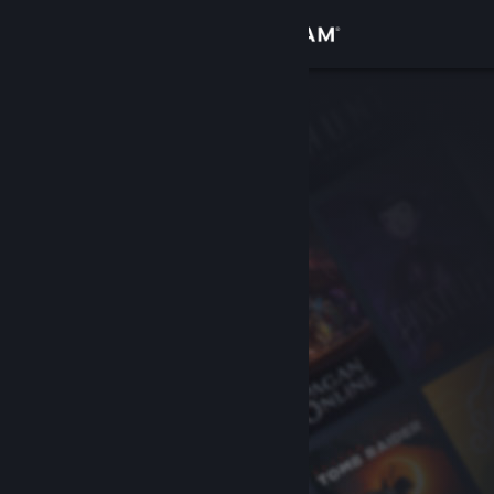
Anmelden
Shop
Community
Info
Support
Sprache ändern
Steam-Mobile-App herunterladen
Desktopversion anzeigen