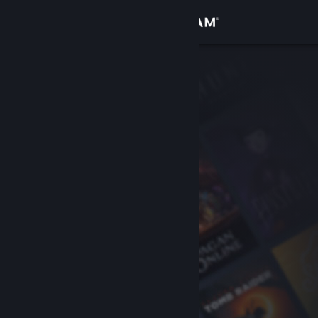
Anmelden
Shop
Community
Info
Support
Sprache ändern
Steam-Mobile-App herunterladen
Desktopversion anzeigen