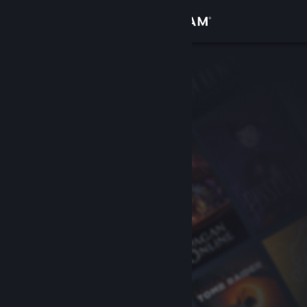
Anmelden
Shop
Community
Info
Support
Sprache ändern
Steam-Mobile-App herunterladen
Desktopversion anzeigen