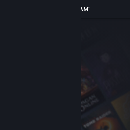
Anmelden
Shop
Community
Info
Support
Sprache ändern
Steam-Mobile-App herunterladen
Desktopversion anzeigen