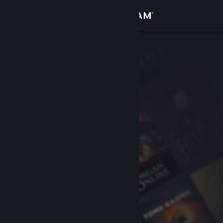
Anmelden
Shop
Community
Info
Support
Sprache ändern
Steam-Mobile-App herunterladen
Desktopversion anzeigen