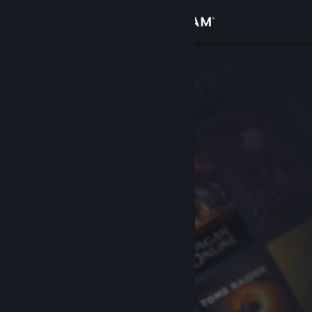
Anmelden
Shop
Community
Info
Support
Sprache ändern
Steam-Mobile-App herunterladen
Desktopversion anzeigen