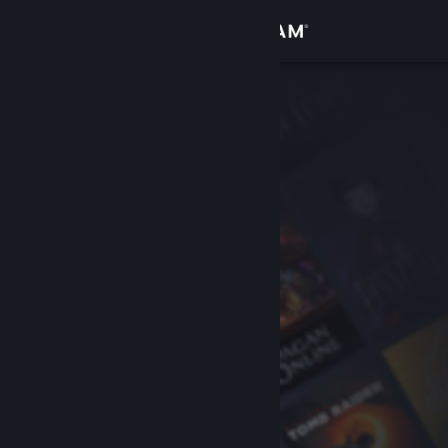
Anmelden
Shop
Community
Info
Support
Sprache ändern
Steam-Mobile-App herunterladen
Desktopversion anzeigen