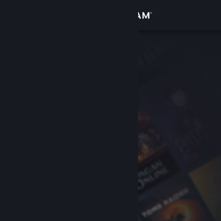
Anmelden
Shop
Community
Info
Support
Sprache ändern
Steam-Mobile-App herunterladen
Desktopversion anzeigen