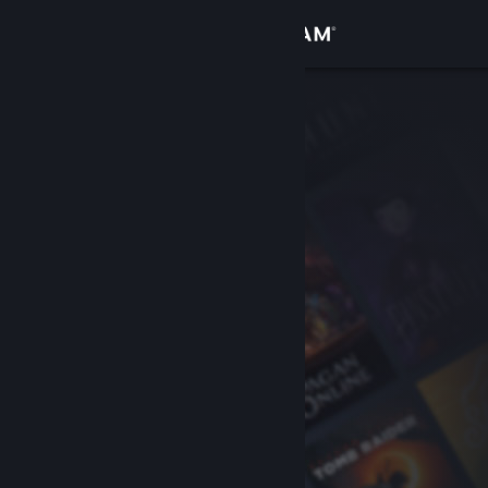
Anmelden
Shop
Community
Info
Support
Sprache ändern
Steam-Mobile-App herunterladen
Desktopversion anzeigen