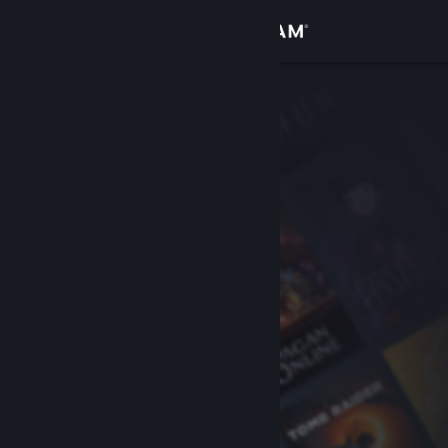
Anmelden
Shop
Community
Info
Support
Sprache ändern
Steam-Mobile-App herunterladen
Desktopversion anzeigen