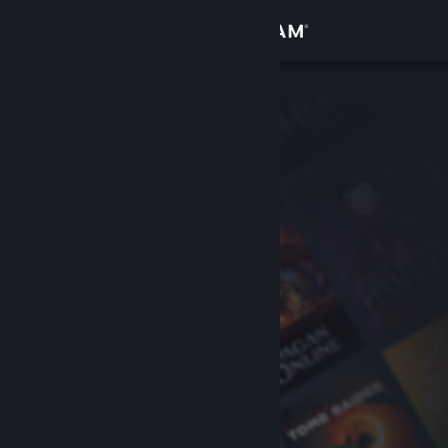
Anmelden
Shop
Community
Info
Support
Sprache ändern
Steam-Mobile-App herunterladen
Desktopversion anzeigen