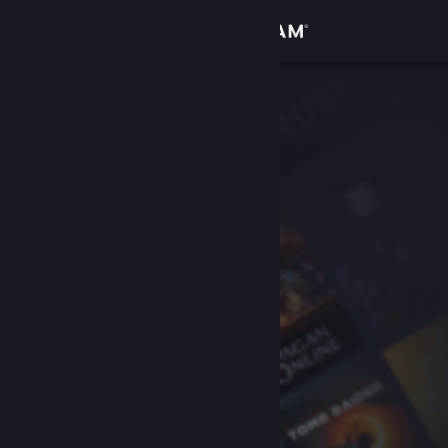
Anmelden
Shop
Community
Info
Support
Sprache ändern
Steam-Mobile-App herunterladen
Desktopversion anzeigen