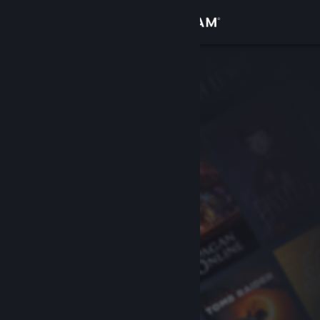
Anmelden
Shop
Community
Info
Support
Sprache ändern
Steam-Mobile-App herunterladen
Desktopversion anzeigen