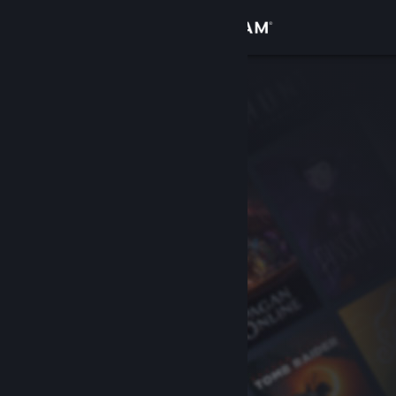
Anmelden
Shop
Community
Info
Support
Sprache ändern
Steam-Mobile-App herunterladen
Desktopversion anzeigen