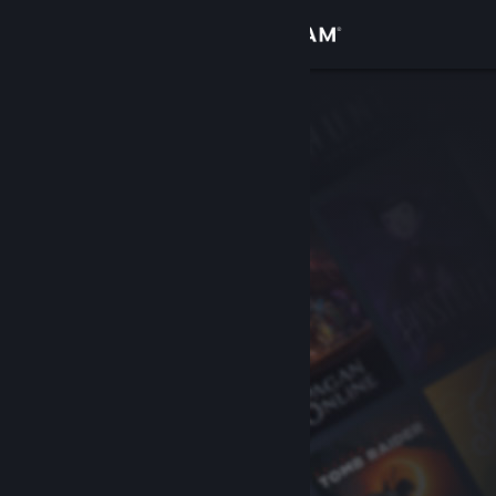
Anmelden
Shop
Community
Info
Support
Sprache ändern
Steam-Mobile-App herunterladen
Desktopversion anzeigen