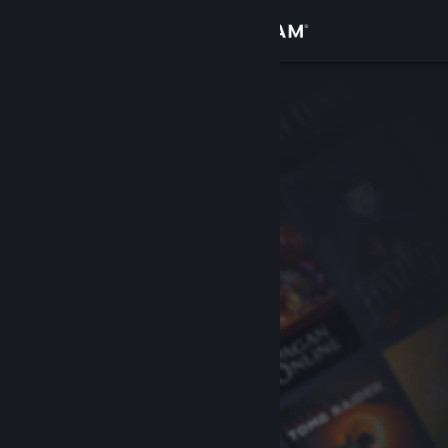
Anmelden
Shop
Community
Info
Support
Sprache ändern
Steam-Mobile-App herunterladen
Desktopversion anzeigen