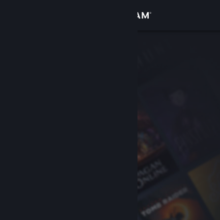
Anmelden
Shop
Community
Info
Support
Sprache ändern
Steam-Mobile-App herunterladen
Desktopversion anzeigen