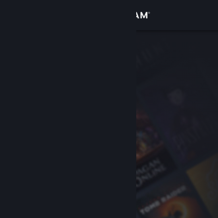
Anmelden
Shop
Community
Info
Support
Sprache ändern
Steam-Mobile-App herunterladen
Desktopversion anzeigen