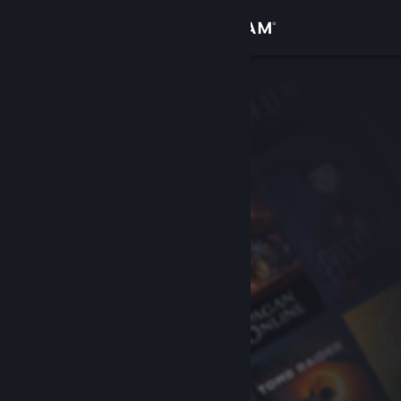
Anmelden
Shop
Community
Info
Support
Sprache ändern
Steam-Mobile-App herunterladen
Desktopversion anzeigen