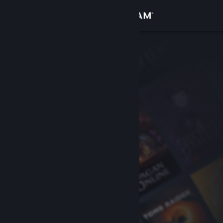
Anmelden
Shop
Community
Info
Support
Sprache ändern
Steam-Mobile-App herunterladen
Desktopversion anzeigen