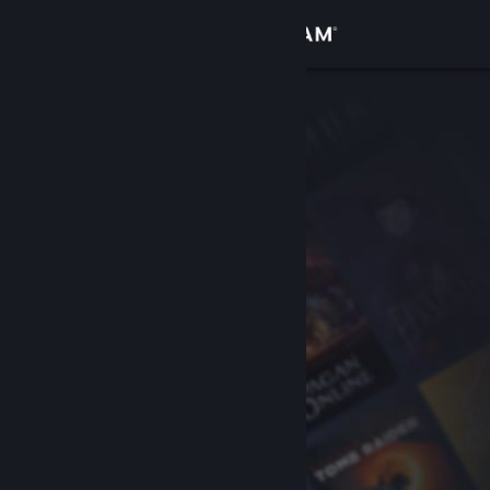
Anmelden
Shop
Community
Info
Support
Sprache ändern
Steam-Mobile-App herunterladen
Desktopversion anzeigen