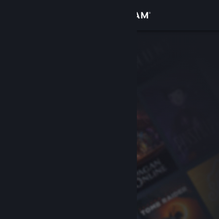
Anmelden
Shop
Community
Info
Support
Sprache ändern
Steam-Mobile-App herunterladen
Desktopversion anzeigen