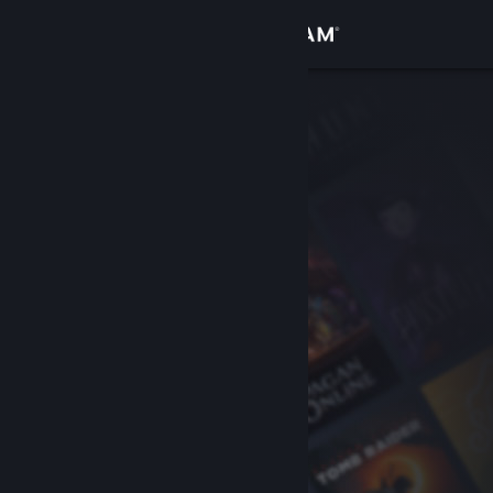
Anmelden
Shop
Community
Info
Support
Sprache ändern
Steam-Mobile-App herunterladen
Desktopversion anzeigen