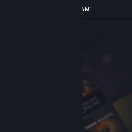
Anmelden
Shop
Community
Info
Support
Sprache ändern
Steam-Mobile-App herunterladen
Desktopversion anzeigen