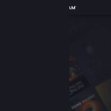
Anmelden
Shop
Community
Info
Support
Sprache ändern
Steam-Mobile-App herunterladen
Desktopversion anzeigen