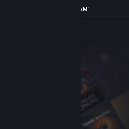
Anmelden
Shop
Community
Info
Support
Sprache ändern
Steam-Mobile-App herunterladen
Desktopversion anzeigen