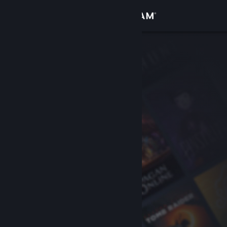
Anmelden
Shop
Community
Info
Support
Sprache ändern
Steam-Mobile-App herunterladen
Desktopversion anzeigen